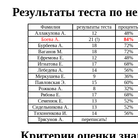
Результаты теста по н
Фамилия
результаты теста
процент
Аллакулова А.
12
48%
Боева А.
21 (!)
84%
Бурбеева А.
18
72%
Ваганов М.
18
72%
Ефремова Е.
12
48%
Игнатова Е.
17
68%
Лебедева А.
14
56%
Меркушева Е.
9
36%
Павловская Э.
15
60%
Рожкова А.
8
32%
Рябова Е.
17
68%
Семенюк Е.
13
52%
Сидельникова А.
13
52%
Тихоненкова И.
14
56%
Трясунов А.
переписать!
Критерии оценки зна